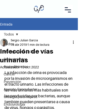
Entrada
Todos
Sergio Julian Garcia
Todos
16 abr 2019
1 min de lectura
Infección de vías
Urología Avanzada
urinarias​
Padecimientos
Procedimientos
Actualizado:
10 oct 2022
La infección de orina es provocada 
Cáncer
por la invasión de microorganismos en 
Prevención
el tracto urinario. Las infecciones de 
Aparato Reproductor
las vías urinarias más habituales son 
las producidas por bacterias, aunque 
Urología para mujeres
también pueden presentarse a causa 
Endourología
de virus, hongos o parásitos. 