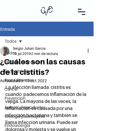
Entrada
Todos
Sergio Julian Garcia
Todos
15 jul 2019
2 min de lectura
¿Cuáles son las causas
Urología Avanzada
de la cistitis?
Padecimientos
Procedimientos
Actualizado:
10 oct 2022
La afección llamada  cistitis es 
Cáncer
cuando  padecemos inflamación de la 
Prevención
vejiga. La mayoría de las veces, la 
Aparato Reproductor
inflamación es causada por una 
infección bacteriana y también se 
Urología para mujeres
llama infección urinaria. Puede ser 
Endourología
dolorosa y molesta y se vuelve un 