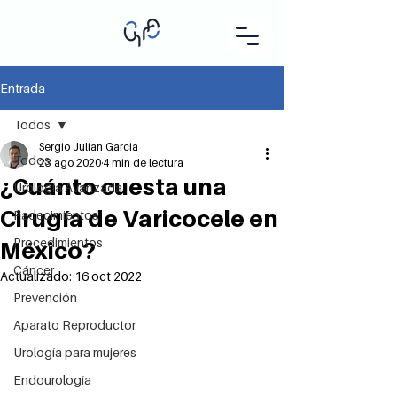
Entrada
Todos
Sergio Julian Garcia
Todos
23 ago 2020
4 min de lectura
¿Cuánto cuesta una
Urología Avanzada
Cirugía de Varicocele en
Padecimientos
Procedimientos
México?
Cáncer
Actualizado:
16 oct 2022
Prevención
Aparato Reproductor
Urología para mujeres
Endourología