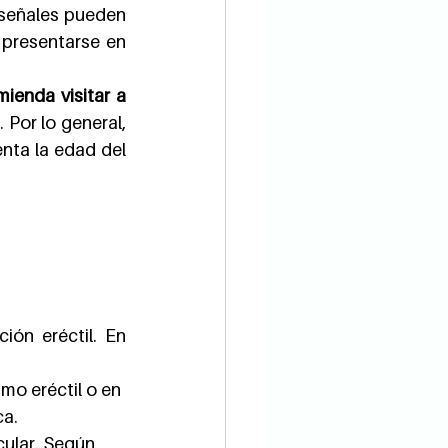
 señales pueden 
presentarse en 
ienda visitar a 
Por lo general, 
nta la edad del 
ión eréctil. En 
mo eréctil o en 
ca.
ular. Según 