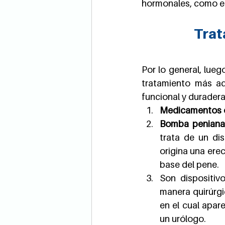
hormonales, como e
Trat
Por lo general, lueg
tratamiento más ad
funcional y durader
Medicamentos 
Bomba peniana
trata de un di
origina una erec
base del pene.
Son dispositiv
manera quirúrgi
en el cual apar
un urólogo.