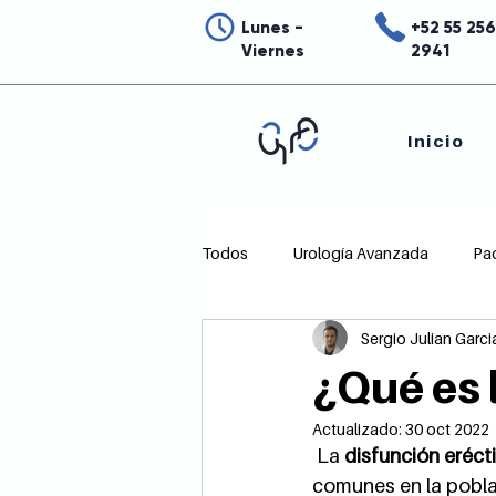
Lunes -
+52 55 25
Viernes
2941
Inicio
Todos
Urología Avanzada
Pa
Sergio Julian Garci
Urología para mujeres
Endour
¿Qué es 
Actualizado:
30 oct 2022
 La 
disfunción erécti
comunes en la pobla