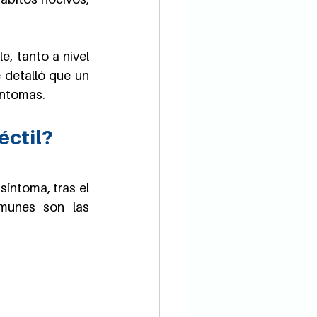
, tanto a nivel 
 detalló que un 
síntomas.
éctil?
íntoma, tras el 
munes son las 