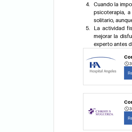
Cuando la impot
psicoterapia, a
solitario, aunqu
La actividad fí
mejorar la disf
experto antes de
Con
3
Re
Con
3
Re