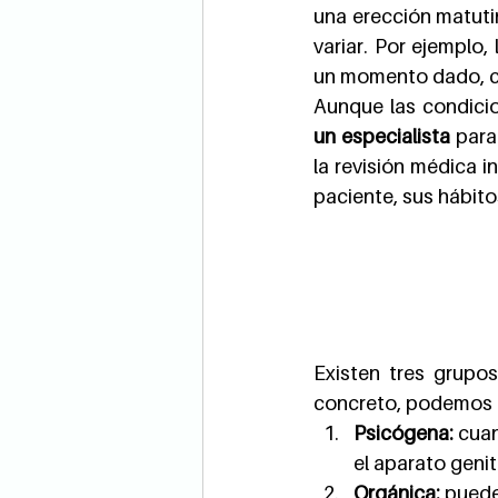
una erección matutin
variar. Por ejemplo
un momento dado, co
Aunque las condicion
un especialista 
para
la revisión médica i
paciente, sus hábitos
Existen tres grupos 
concreto, podemos di
Psicógena:
 cuan
el aparato genit
Orgánica:
 puede