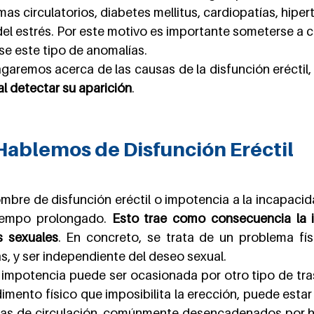
as circulatorios, diabetes mellitus, cardiopatías, hiper
el estrés. Por este motivo es importante someterse a c
se este tipo de anomalías.
agaremos acerca de las causas de la disfunción eréctil,
l detectar su aparición
.
Hablemos de Disfunción Eréctil
mbre de disfunción eréctil o impotencia a la incapacid
iempo prolongado. 
Esto trae como consecuencia la i
s sexuales
. En concreto, se trata de un problema fís
s, y ser independiente del deseo sexual.
 impotencia puede ser ocasionada por otro tipo de tra
imento físico que imposibilita la erección, puede esta
as de circulación, comúnmente desencadenados por há