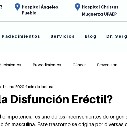
63
Hospital Ángeles
Hospital
Christus
Puebla
Muguerza
UPAEP
Padecimientos
Servicios
Blog
Dr. Serg
decimientos
Procedimientos
Cáncer
Prevención
a
14 ene 2020
4 min de lectura
ología
la Disfunción Eréctil?
l
 o impotencia, es uno de los inconvenientes de origen 
ción masculina. Este trastorno se origina por diversas