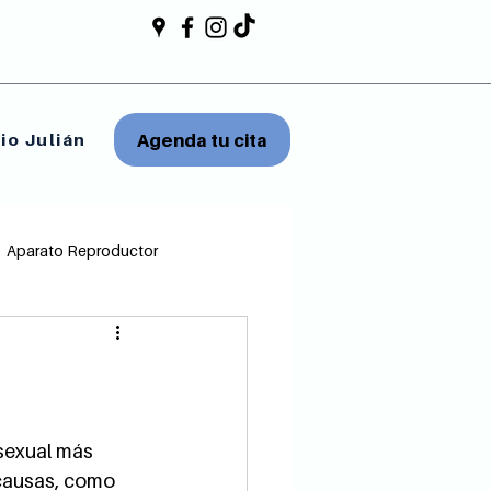
Agenda tu cita
io Julián
Aparato Reproductor
sexual más 
 causas, como 