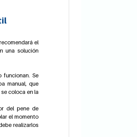
il
 recomendará el 
n una solución 
 funcionan. Se 
a manual, que 
 se coloca en la 
or del pene de 
olar el momento 
ebe realizarlos 