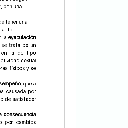
r, con una 
de tener una 
vante.
 la 
eyaculación 
se trata de un 
en la de tipo 
tividad sexual 
es físicos y se 
esempeño
, que a 
es causada por 
d de satisfacer 
a consecuencia 
so por cambios 